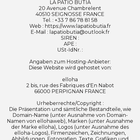
LA PATIO BUTIA
20 Avenue Chambrelent
40510 SEIGNOSSE FRANCE
Tel. : +33 7 86 78 81 58
Web : https://www.lapatiobutia.fr
E-Mail : lapatiobutia@outlook.fr
SIREN :
APE :
USt-IdNr. :
Angaben zum Hosting-Anbieter:
Diese Website wird gehostet von:
elloha
2 bis, rue des Fabriques d'En Nabot
66000 PERPIGNAN FRANCE
Urheberrechte/Copyright :
Die Präsentation und sämtliche Bestandteile, wie
Domain-Name (unter Ausnahme von Domain-
Namen von ellohaweb), Marken (unter Ausnahme
der Marke elloha), Logos (unter Ausnahme des
elloha-Logos), Firmenzeichen, Zeichnungen,
Abbildungen, Fotografien, Texte, Grafiken und